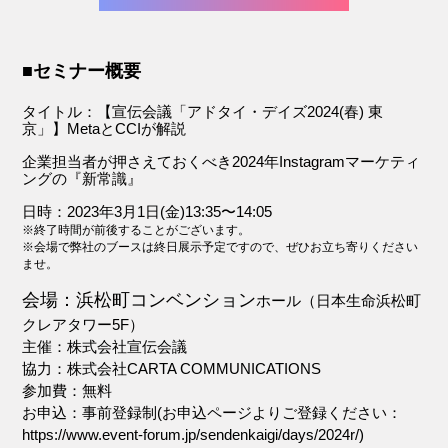
■セミナー概要
タイトル：【宣伝会議「アドタイ・デイズ
2024(
春
)
東
京」】
Meta
と
CCI
が解説
企業担当者が押さえておくべき
2024
年
Instagram
マーケティ
ングの『新常識』
日時：2023年3月1日(金)13:35〜14:05
※終了時間が前後することがございます。
※会場で弊社のブースは終日展示予定ですので、ぜひお立ち寄りください
ませ。
会場：浜松町コンベンション
ホール（日本生命浜松町
クレアタワー5F）
主催：株式会社宣伝会議
協力：株式会社CARTA COMMUNICATIONS
参加費：無料
お申込：事前登録制(お申込ページよりご登録ください：
https://www.event-forum.jp/sendenkaigi/days/2024r/
)