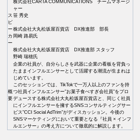
株式会社CARTA COMMUNICATIONS チームマネージ
ャー
ス
笹 秀史
ピ
ー
株式会社大丸松坂屋百貨店 DX推進部 部長
カ
岡崎 路易氏
ー
株式会社大丸松坂屋百貨店 DX推進部 スタッフ
野崎 瑞穂氏
企業の社員が、自分らしさを武器に企業の看板を背負っ
たままインフルエンサーとして活躍する潮流が生まれは
じめています。
このセッションでは、TikTokで一万人以上のファンを持
概
つ社員インフルエンサー"お菓子食べすぎ会社員"をプロ
要
デュースする株式会社大丸松坂屋百貨店と、同じく社員
にインフルエンサーを擁するSNSコンサルティングサー
ビス"CCI Social AdTrim"がディスカッション。今後の
SNSマーケティングにおいて重要となる『社員 × インフ
ルエンサー』の考え方について徹底的に解説します。